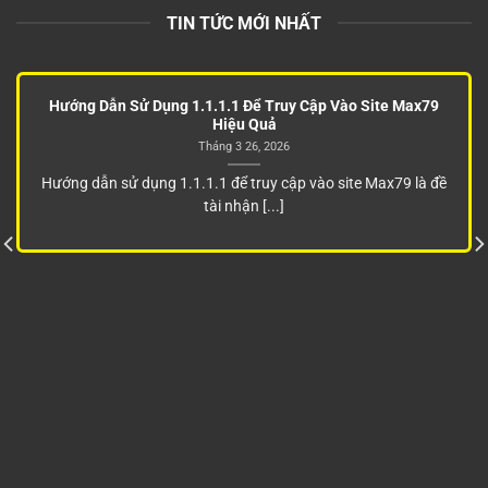
Từ nền tảng nhỏ , đến nay thương hiệu
ALO789
chúng
TIN TỨC MỚI NHẤT
tôi đã phát triển thành một trong những tên tuổi lớn.
Đồng thời, hợp tác với nhiều nhà phát hành game hàng
đầu thế giới để mang đến trải nghiệm đa dạng đầy chất
Hướng Dẫn Sử Dụng 1.1.1.1 Để Truy Cập Vào Site Max79
lượng.
Hiệu Quả
Tháng 3 26, 2026
Những con số “biết nói” làm nên danh tiếng
Hướng dẫn sử dụng 1.1.1.1 để truy cập vào site Max79 là đề
ALO789 vang dội
tài nhận [...]
Dưới đây là tổng hợp thông số về độ tin cậy từ giấy
phép hoạt động cùng các cột mốc nổi bật tại nhà cái.
Khách hàng cần theo dõi để cảm thấy tự tin hơn khi cá
cược tại đây:
Mức độ quan tâm tại trang web ALO789 theo thời gian
Với hơn 20 triệu thành viên trên toàn cầu, chúng tôi đã
trở thành điểm đến lý tưởng cho những ai đam mê giải
trí trực tuyến có thưởng. Nhà cái chúng tôi cam kết
mang đến cho bạn trải nghiệm đẳng cấp nhất.