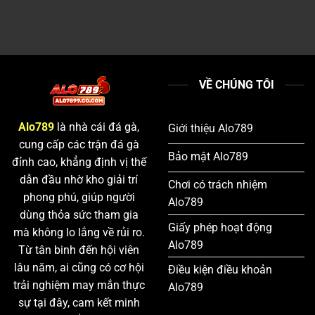
Yếu tố then chốt tạo nên sự quan tâm đến
ALO789
là
giấy phép hoạt động hợp pháp từ Cagayan Economic
Zone & Freeport – Nền tảng quản lý uy tín tại
Philippines. Chứng chỉ này đảm bảo toàn bộ hoạt động
VỀ CHÚNG TÔI
của hệ thống đều tuân thủ các tiêu chuẩn quốc tế.
Alo789
là nhà cái đá gà,
Giới thiệu Alo789
Chỉ số ảnh hưởng của nhà cái ALO789 qua từng năm
cung cấp các trận đá gà
trên toàn cầu
Bảo mật Alo789
đỉnh cao, khẳng định vị thế
Bảng thành tích của
ALO789
từ khi thành lập đến nay
dẫn đầu nhờ kho giải trí
Chơi có trách nhiệm
đã ghi dấu ấn với nhiều thành tựu ấn tượng, khẳng định
phong phú, giúp người
Alo789
vị trí hàng đầu trong lĩnh vực cá cược trực tuyến. Ngay
dùng thỏa sức tham gia
từ những ngày đầu, chúng tôi đã nhanh chóng tạo được
Giấy phép hoạt động
mà không lo lắng về rủi ro.
tiếng vang nhờ sự chuyên nghiệp cùng chất lượng dịch
Alo789
Từ tân binh đến hội viên
vụ vượt trội. Sau đây là các cột mốc thành tích đáng
lâu năm, ai cũng có cơ hội
Điều kiện điều khoản
nhớ nhất:
trải nghiệm may mắn thực
Alo789
sự tại đây, cam kết minh