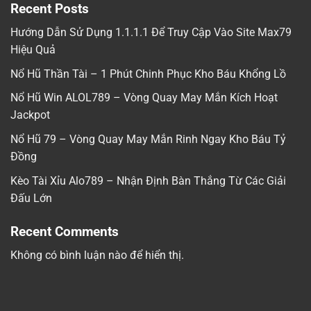
Recent Posts
Hướng Dẫn Sử Dụng 1.1.1.1 Để Truy Cập Vào Site Max79
Hiệu Quả
Nổ Hũ Thần Tài – 1 Phút Chinh Phục Kho Báu Khổng Lồ
Nổ Hũ Win ALOL789 – Vòng Quay May Mắn Kích Hoạt
Jackpot
Nổ Hũ 79 – Vòng Quay May Mắn Rinh Ngay Kho Báu Tỷ
Đồng
Kèo Tài Xỉu Alo789 – Nhận Định Bàn Thắng Từ Các Giải
Đấu Lớn
Recent Comments
Không có bình luận nào để hiển thị.