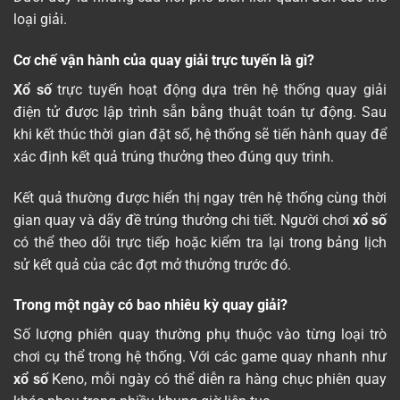
loại giải.
Cơ chế vận hành của quay giải trực tuyến là gì?
Xổ số
trực tuyến hoạt động dựa trên hệ thống quay giải
điện tử được lập trình sẵn bằng thuật toán tự động. Sau
khi kết thúc thời gian đặt số, hệ thống sẽ tiến hành quay để
xác định kết quả trúng thưởng theo đúng quy trình.
Kết quả thường được hiển thị ngay trên hệ thống cùng thời
gian quay và dãy đề trúng thưởng chi tiết. Người chơi
xổ số
có thể theo dõi trực tiếp hoặc kiểm tra lại trong bảng lịch
sử kết quả của các đợt mở thưởng trước đó.
Trong một ngày có bao nhiêu kỳ quay giải?
Số lượng phiên quay thường phụ thuộc vào từng loại trò
chơi cụ thể trong hệ thống. Với các game quay nhanh như
xổ số
Keno, mỗi ngày có thể diễn ra hàng chục phiên quay