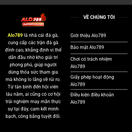
VỀ CHÚNG TÔI
Alo789
là nhà cái đá gà,
Giới thiệu Alo789
cung cấp các trận đá gà
Bảo mật Alo789
đỉnh cao, khẳng định vị thế
dẫn đầu nhờ kho giải trí
Chơi có trách nhiệm
phong phú, giúp người
Alo789
dùng thỏa sức tham gia
Giấy phép hoạt động
mà không lo lắng về rủi ro.
Alo789
Từ tân binh đến hội viên
lâu năm, ai cũng có cơ hội
Điều kiện điều khoản
trải nghiệm may mắn thực
Alo789
sự tại đây, cam kết minh
bạch, công bằng tuyệt đối.