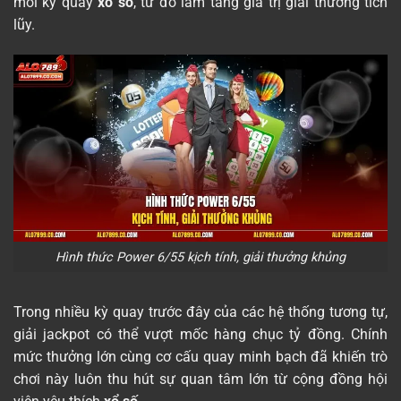
mỗi kỳ quay
xổ số
, từ đó làm tăng giá trị giải thưởng tích
lũy.
Hình thức Power 6/55 kịch tính, giải thưởng khủng
Trong nhiều kỳ quay trước đây của các hệ thống tương tự,
giải jackpot có thể vượt mốc hàng chục tỷ đồng. Chính
mức thưởng lớn cùng cơ cấu quay minh bạch đã khiến trò
chơi này luôn thu hút sự quan tâm lớn từ cộng đồng hội