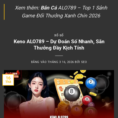
Xem thêm:
Bắn Cá
ALO789 – Top 1 Sảnh
Game Đổi Thưởng Xanh Chín 2026
XỔ SỐ
Keno ALO789 – Dự Đoán Số Nhanh, Săn
Thưởng Đầy Kịch Tính
ĐĂNG VÀO
THÁNG 3 16, 2026
BỞI
SEO
16
Th3