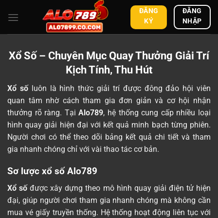
Bỏ
ĐĂNG
ĐĂNG
qua
KÝ
NHẬP
nội
dung
Xổ Số – Chuyên Mục Quay Thưởng Giải Trí
Kịch Tính, Thu Hút
Xổ số
luôn là hình thức giải trí được đông đảo hội viên
quan tâm nhờ cách tham gia đơn giản và cơ hội nhận
thưởng rõ ràng. Tại
Alo789
, hệ thống cung cấp nhiều loại
hình quay giải hiện đại với kết quả minh bạch từng phiên.
Người chơi có thể theo dõi bảng kết quả chi tiết và tham
gia nhanh chóng chỉ với vài thao tác cơ bản.
Sơ lược xổ số Alo789
Xổ số
được xây dựng theo mô hình quay giải điện tử hiện
đại, giúp người chơi tham gia nhanh chóng mà không cần
mua vé giấy truyền thống. Hệ thống hoạt động liên tục với