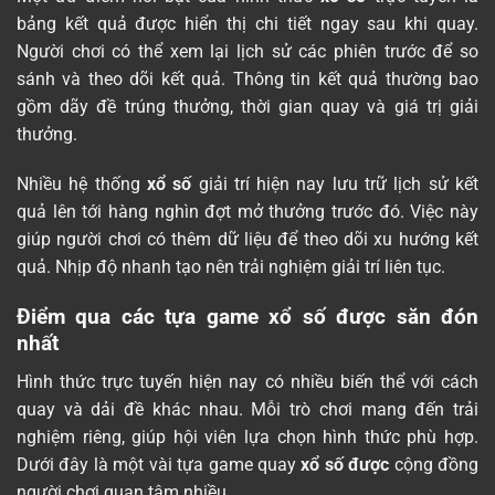
bảng kết quả được hiển thị chi tiết ngay sau khi quay.
Người chơi có thể xem lại lịch sử các phiên trước để so
sánh và theo dõi kết quả. Thông tin kết quả thường bao
gồm dãy đề trúng thưởng, thời gian quay và giá trị giải
thưởng.
Nhiều hệ thống
xổ số
giải trí hiện nay lưu trữ lịch sử kết
quả lên tới hàng nghìn đợt mở thưởng trước đó. Việc này
giúp người chơi có thêm dữ liệu để theo dõi xu hướng kết
quả. Nhịp độ nhanh tạo nên trải nghiệm giải trí liên tục.
Điểm qua các tựa game xổ số được săn đón
nhất
Hình thức trực tuyến hiện nay có nhiều biến thể với cách
quay và dải đề khác nhau. Mỗi trò chơi mang đến trải
nghiệm riêng, giúp hội viên lựa chọn hình thức phù hợp.
Dưới đây là một vài tựa game quay
xổ số được
cộng đồng
người chơi quan tâm nhiều.