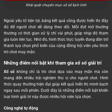
Khái quát chuyên mục xổ số kịch tính
Ngoài yếu tố tiện lợi, bảng kết quả cũng được hiển thị đầy
đủ để người chơi dễ dàng theo dõi. Mỗi đợt mở thưởng
thường có thời gian xử lý chỉ vài phút, giúp nhịp độ tham
gia luôn liên tục. Nhờ đó, hình thức trực tuyến đang dần trở
thành lựa chọn phổ biến của cộng đồng hội viên yêu thích
trò chơi may mắn.
Những điểm nổi bật khi tham gia xổ số giải trí
Xổ số
không chỉ là trò chơi dựa vào may mắn mà còn
mang đến nhiều trải nghiệm thú vị cho người chơi. Hình
thức quay thưởng hiện đại giúp kết quả hiển thị minh bạch
ngay sau mỗi phiên. Dưới đây là những điểm nổi bật khiến
loại hình giải trí này được nhiều hội viên lựa chọn.
Công nghệ tự động