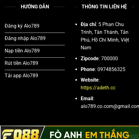
HƯỚNG DẪN
THÔNG TIN LIÊN HỆ
Địa chỉ
: 5 Phan Chu
Đăng ký Alo789
Trinh, Tân Thành, Tân
Đăng nhập Alo789
Phú, Hồ Chí Minh, Việt
Nam
Nạp tiền Alo789
Zipcode
: 700000
Rút tiền Alo789
Phone
: 0974856325
Tải app Alo789
Website
:
https://adeth.cc
Email
:
alo789.co.com@gmail.co